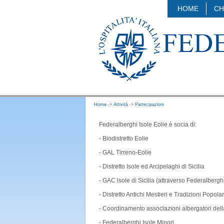
HOME
CH
Home
->
Attività
->
Partecipazioni
Federalberghi Isole Eolie è socia di:
- Biodistretto Eolie
- GAL Tirreno-Eolie
- Distretto Isole ed Arcipelaghi di Sicilia
- GAC isole di Sicilia (attraverso Federalberghi
- Distretto Antichi Mestieri e Tradizioni Popolar
- Coordinamento associazioni albergatori del
- Federalberghi Isole Minori